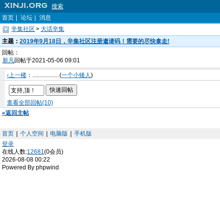
搜索
首页
|
论坛
|
消息
辛集社区
>
大话辛集
主题：
2019年9月18日，辛集社区注册邀请码！需要的尽快拿走!
回帖：
新凡
回帖于2021-05-06 09:01
‹上一楼
：...................
(
一个小矮人
)
查看全部回帖(10)
«返回主帖
首页
|
个人空间
|
电脑版
|
手机版
登录
在线人数:
12681
(0会员)
2026-08-08 00:22
Powered By phpwind