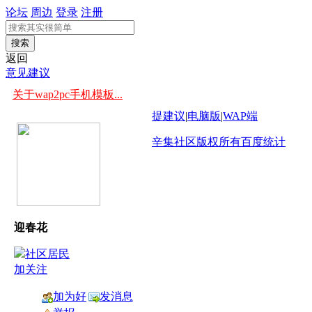
论坛
周边
登录
注册
搜索
返回
意见建议
关于wap2pc手机模板...
提建议
|
电脑版
|
WAP端
辛集社区版权所有
百度统计
迎春花
加关注
加为好
发消息