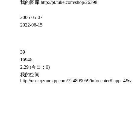
我的图库 http://pt.tuke.com/shop/26398
2006-05-07
2022-06-15
39
16946
2.29 (今日：0)
我的空间
http://user.qzone.qq.com/724899059/infocenter#!app=4&v