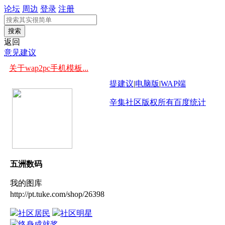
论坛
周边
登录
注册
搜索
返回
意见建议
关于wap2pc手机模板...
提建议
|
电脑版
|
WAP端
辛集社区版权所有
百度统计
五洲数码
我的图库
http://pt.tuke.com/shop/26398