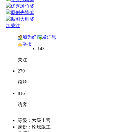
加关注
加为好
发消息
友
举报
143
关注
270
粉丝
816
访客
等级：
六级士官
身份：
论坛版主