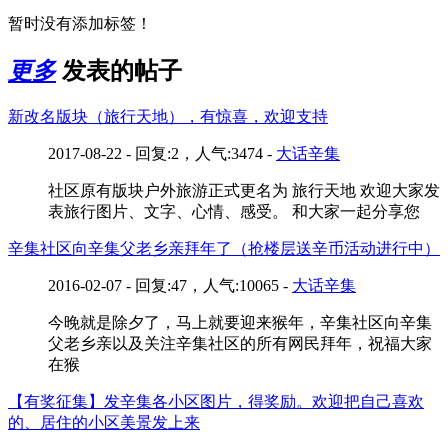
暂时没有添加标签！
更多
发表的帖子
新改名版块（旅行天地），有惊喜，欢迎支持
2017-08-22 - 回复:2，人气:3474 -
大话辛集
社区原有版块户外旅游正式更名为 旅行天地 欢迎大家发
表旅行图片、文字、心情、感受。 和大家一起分享您
辛集社区向辛集父老乡亲拜年了（抢楼层送辛币活动进行中）
2016-02-07 - 回复:47，人气:10065 -
大话辛集
今晚就是除夕了，马上就要迎来猴年，辛集社区向辛集
父老乡亲以及关注辛集社区的所有网民拜年，祝福大家
在猴
【有奖征集】发辛集各小区图片，得奖励。欢迎把自己喜欢
的、居住的小区美景发上来