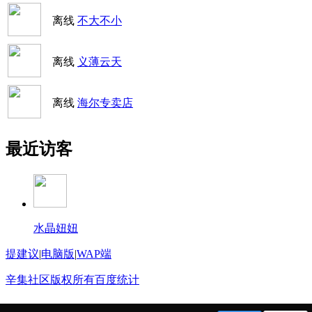
离线
不大不小
离线
义薄云天
离线
海尔专卖店
最近访客
水晶妞妞
提建议
|
电脑版
|
WAP端
辛集社区版权所有
百度统计