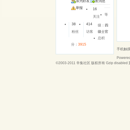
加为好友
发消息
举报
16
等
关注
38
414
级：
四
粉丝
访客
级士官
总积
分：
3915
手机触
Powere
©2003-2011
辛集社区
版权所有 Gzip disabled