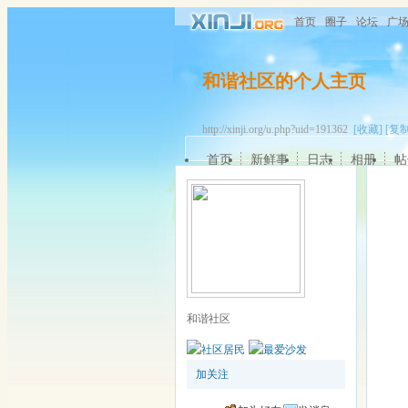
首页
圈子
论坛
广
和谐社区的个人主页
http://xinji.org/u.php?uid=191362
[收藏]
[复制
首页
新鲜事
日志
相册
帖
和谐社区
加关注