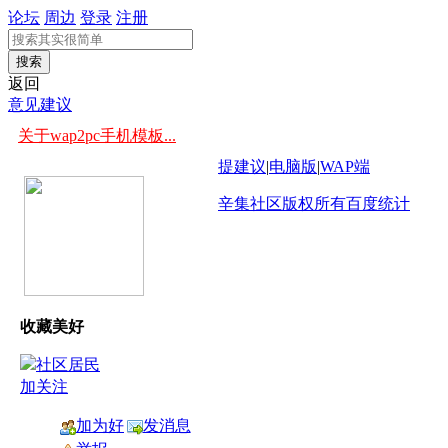
论坛
周边
登录
注册
搜索
返回
意见建议
关于wap2pc手机模板...
提建议
|
电脑版
|
WAP端
辛集社区版权所有
百度统计
收藏美好
加关注
加为好
发消息