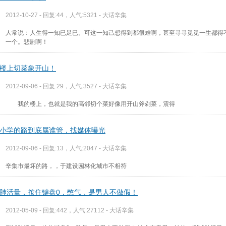
2012-10-27 - 回复:44，人气:5321 -
大话辛集
人常说：人生得一知已足已。可这一知己想得到都很难啊，甚至寻寻觅觅一生都得
一个。悲剧啊！
楼上切菜象开山！
2012-09-06 - 回复:29，人气:3527 -
大话辛集
我的楼上，也就是我的高邻切个菜好像用开山斧剁菜，震得
小学的路到底属谁管，找媒体曝光
2012-09-06 - 回复:13，人气:2047 -
大话辛集
辛集市最坏的路，，于建设园林化城市不相符
肺活量，按住键盘0，憋气，是男人不做假！
2012-05-09 - 回复:442，人气:27112 -
大话辛集