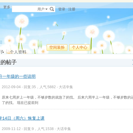
场
更多
用户
登录
注册
]
空间装扮
个人中心
子
个人资料
表的帖子
升一年级的一些说明
2012-09-04 - 回复:35，人气:5882 -
大话辛集
原来七周岁上一年级，不够岁数的就急了的找。 后来六周半上一年级，不够岁数的
了的找。 现在已提前到
学14日（周六）恢复上课
2009-11-12 - 回复:9，人气:1538 -
大话辛集