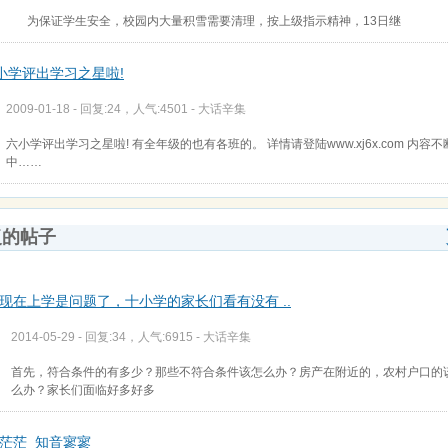
为保证学生安全，校园内大量积雪需要清理，按上级指示精神，13日继
小学评出学习之星啦!
2009-01-18 - 回复:24，人气:4501 -
大话辛集
六小学评出学习之星啦! 有全年级的也有各班的。 详情请登陆www.xj6x.com 内容
中……
复的帖子
现在上学是问题了，十小学的家长们看有没有 ..
2014-05-29 - 回复:34，人气:6915 -
大话辛集
首先，符合条件的有多少？那些不符合条件该怎么办？房产在附近的，农村户口的
么办？家长们面临好多好多
茫茫 知音寥寥