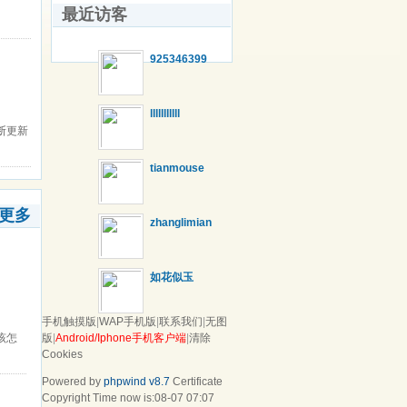
最近访客
925346399
lllllllllll
不断更新
tianmouse
更多
zhanglimian
如花似玉
手机触摸版
|
WAP手机版
|
联系我们
|
无图
该怎
版
|
Android/Iphone手机客户端
|
清除
Cookies
Powered by
phpwind v8.7
Certificate
Copyright Time now is:08-07 07:07