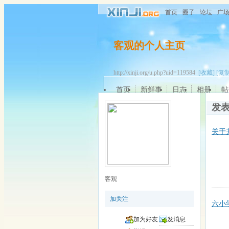
首页
圈子
论坛
广
客观的个人主页
http://xinji.org/u.php?uid=119584
[收藏]
[复制
首页
新鲜事
日志
相册
帖
发
关于
客观
加关注
六小
加为好友
发消息