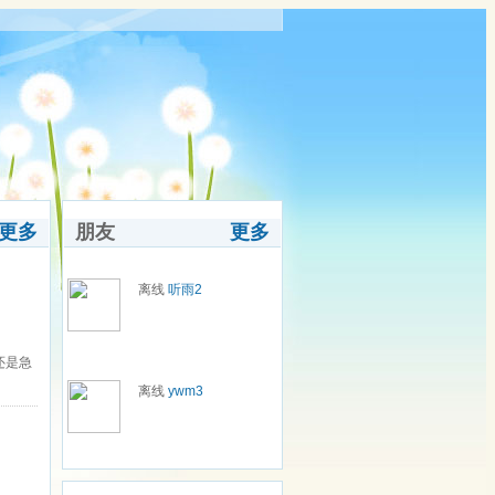
更多
朋友
更多
离线
听雨2
还是急
离线
ywm3