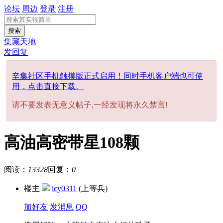
论坛
周边
登录
注册
搜索
集藏天地
发回复
辛集社区手机触摸版正式启用！同时手机客户端也可使
用，点击直接下载。
请不要发表无意义帖子,一经发现将永久禁言!
高油高密带星108颗
阅读：
13328
回复：
0
楼主
icy0311
(上等兵)
加好友
发消息
QQ