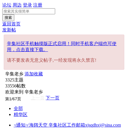
论坛
周边
登录
注册
搜索
返回首页
发新帖
辛集社区手机触摸版正式启用！同时手机客户端也可使
用，点击直接下载。
请不要发表无意义帖子,一经发现将永久禁言!
辛集老乡
添加收藏
3325
主题
33556
帖数
欢迎来到 辛集老乡
上一页
下一页
全部
精华区
≮通知≯
海阔天空
辛集社区工作邮箱xjsqdhxj@sina.com