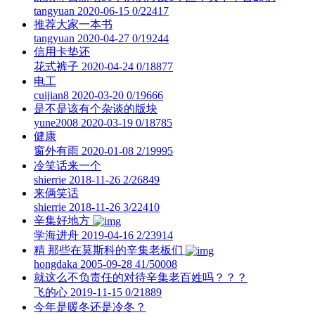
tangyuan
2020-06-15
0/22417
推荐大家一本书
tangyuan
2020-04-27
0/19244
信用卡垫还
花式裤子
2020-04-24
0/18877
电工
cuijian8
2020-03-20
0/19666
是不是该有个杂谈的版块
yune2008
2020-03-19
0/18785
健康
窗外有雨
2020-01-08
2/19995
冷笑话来一个
shierrie
2018-11-26
2/26849
来俩笑话
shierrie
2018-11-26
3/22410
辛集好地方
学海进舟
2019-04-16
2/23914
精
那些在莫斯科的辛集老板们
hongdaka
2005-09-28
41/50008
就这么不负责任的对待辛集老百姓吗？？？
飞的心
2019-11-15
0/21889
今年是暖冬还是冷冬？