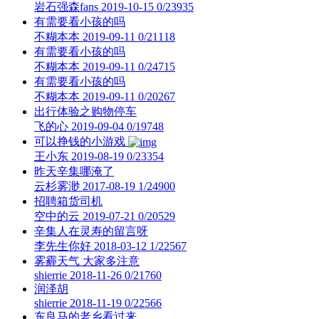
岩石强森fans
2019-10-15
0/23935
有需要看小孩的吗
不糊本本
2019-09-11
0/21118
有需要看小孩的吗
不糊本本
2019-09-11
0/24715
有需要看小孩的吗
不糊本本
2019-09-11
0/20267
出行体验之购物停车
飞的心
2019-09-04
0/19748
可以挣钱的小游戏
王小东
2019-08-19
0/23354
昨天辛集哪淹了
云杉雾渺
2017-08-19
1/24900
招聘箱货司机
空中的云
2019-07-21
0/20529
辛集人在灵寿的留言呀
李先生你好
2018-03-12
1/22567
雾霾天气 大家多注意
shierrie
2018-11-26
0/21760
润泽胡
shierrie
2018-11-19
0/22566
东良马的老乡看过来