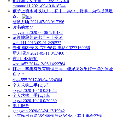
招聘淘宝女主播，13582327076
mmnnaa11
2021-09-10
0/18244
孩子上衡水可以联系，初中，高中，复读，为你提供建
议。
碧波万顷
2021-07-08
0/17396
读书的意义
tangyuan
2020-06-06
1/19132
恭迎地藏菩萨七月三十圣诞
wcot111
2013-09-01
2/20537
专业 橱柜安装 衣柜安装 电话:13273169056
新人报道
2021-05-11
0/17460
东明小区随拍
woaisa52
2014-12-06
14/22764
打听：辛集有没有调理三高，糖尿病效果好一点的体验
店？？
小兵555
2017-09-04
3/24304
个人求购二手代步车
kxyzl
2020-10-10
0/21644
个人求购二手代步车
kxyzl
2020-10-10
0/20230
电工服务
gangwan
2020-08-24
13/19942
北京昨日新增36个病例涉及8个区：其中丰台23例