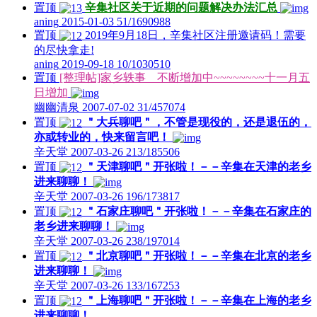
置顶
辛集社区关于近期的问题解决办法汇总
aning
2015-01-03
51/1690988
置顶
2019年9月18日，辛集社区注册邀请码！需要
的尽快拿走!
aning
2019-09-18
10/1030510
置顶
[整理帖]家乡轶事 不断增加中~~~~~~~~十一月五
日增加
幽幽清泉
2007-07-02
31/457074
置顶
＂大兵聊吧＂，不管是现役的，还是退伍的，
亦或转业的，快来留言吧！
辛天堂
2007-03-26
213/185506
置顶
＂天津聊吧＂开张啦！－－辛集在天津的老乡
进来聊聊！
辛天堂
2007-03-26
196/173817
置顶
＂石家庄聊吧＂开张啦！－－辛集在石家庄的
老乡进来聊聊！
辛天堂
2007-03-26
238/197014
置顶
＂北京聊吧＂开张啦！－－辛集在北京的老乡
进来聊聊！
辛天堂
2007-03-26
133/167253
置顶
＂上海聊吧＂开张啦！－－辛集在上海的老乡
进来聊聊！