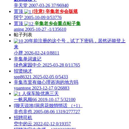
辛天堂
2007-03-26
37/96940
置顶
[注意] 辛集老乡会版规
阿宁
2005-10-09
0/53776
置顶
辛集老乡会重点帖子集
aning
2005-10-27
-1/135610
帖子列表
20年前注册的这个号，试了下密码，居然还能登上
来
小胖
2026-02-24
0/8811
辛集单词速记
绿色家园中介
2025-03-28
0/11765
招贤纳才
spp86321
2025-02-05
0/5433
辛集市里有做心理咨询的地方吗
yuantong
2023-12-17
0/26883
人保车险优惠三天
一帆风顺66
2019-10-17
5/32100
[聊天说地]洞房花烛悄悄话
（+1）
非也非也
2005-08-06
1319/277727
招聘司机
空中的云
2022-02-12
0/19357