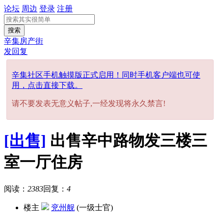
论坛
周边
登录
注册
搜索
辛集房产街
发回复
辛集社区手机触摸版正式启用！同时手机客户端也可使
用，点击直接下载。
请不要发表无意义帖子,一经发现将永久禁言!
[出售]
出售辛中路物发三楼三
室一厅住房
阅读：
2383
回复：
4
楼主
兖州舰
(一级士官)