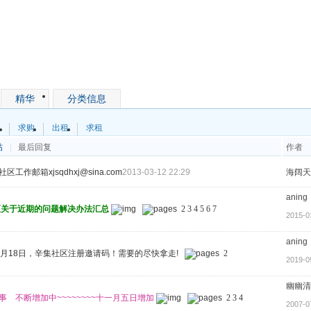
精华
分类信息
售
求购
出租
求租
帖
|
最后回复
作者
区工作邮箱xjsqdhxj@sina.com
2013-03-12 22:29
海阔天
aning
区关于近期的问题解决办法汇总
2
3
4
5
6
7
2015-0
aning
年9月18日，辛集社区注册邀请码！需要的尽快拿走!
2
2019-0
幽幽清
轶事 不断增加中~~~~~~~~十一月五日增加
2
3
4
2007-0