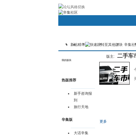
帮助
社区应用
Android/Iphone手机
用户名：
新帖
精华
密码：
辛集社
首页
圈子
论坛
群组
二手车
版主:
我的版块
热版推荐
新手咨询报
到
旅行天地
辛集版
更多
发帖
大话辛集