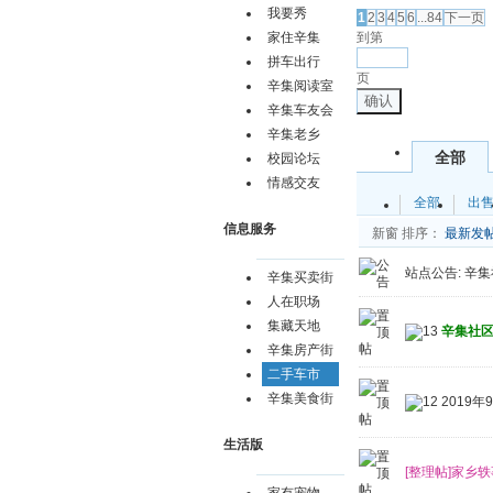
我要秀
1
2
3
4
5
6
...84
下一页
到第
家住辛集
拼车出行
页
辛集阅读室
确认
辛集车友会
辛集老乡
全部
校园论坛
情感交友
全部
出
信息服务
新窗
排序：
最新发
站点公告:
辛集社
辛集买卖街
人在职场
集藏天地
辛集社
辛集房产街
二手车市
辛集美食街
2019
生活版
[整理帖]家乡