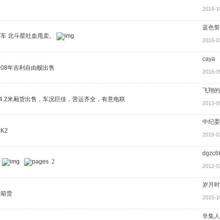
2016-1
蓝色誓
车 北斗星吐血甩卖。
2016-0
caya
08年吉利自由舰出售
2016-0
飞翔的
月4.2米厢货出售，车况巨佳，营运齐全，有意电联
2013-0
中纪委
K2
2016-0
dgzc6
转
2
2012-0
岁月时
轮箱货
2015-1
辛集人