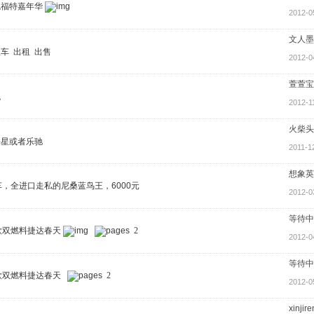
色福特嘉年华
2012-0
文人墨
车 出租 出售
2012-0
萱萱宝
包
2012-1
火柴头
斗星或者乐驰
2011-1
想象英
车，全进口走私的尼桑蓝鸟王，6000元
2012-0
等待中
款双燃料捷达春天
2
2012-0
等待中
款双燃料捷达春天
2
2012-0
xinjire