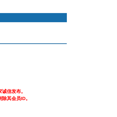
快捷通道
搜索
手机触摸屏版
本版
家诚信发布。
除其会员ID。