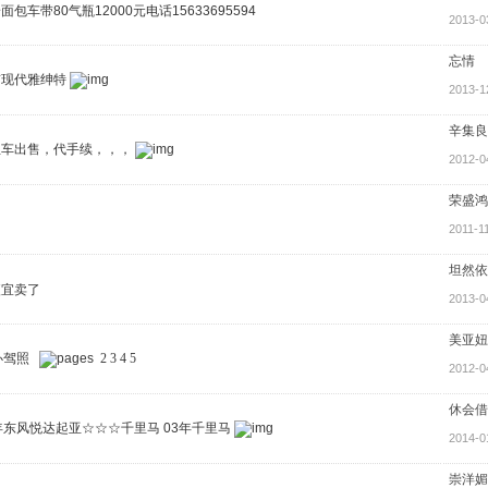
包车带80气瓶12000元电话15633695594
2013-0
忘情
京现代雅绅特
2013-1
辛集良
租车出售，代手续，，，
2012-0
荣盛鸿
2011-1
坦然依
便宜卖了
2013-0
美亚妞
办驾照
2
3
4
5
2012-0
休会借
年东风悦达起亚☆☆☆千里马 03年千里马
2014-0
崇洋媚