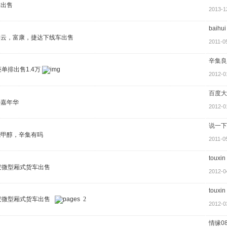
达出售
2013-1
baihui
旗云，富康，捷达下线车出售
2011-0
辛集良
菱单排出售1.4万
2012-0
百度大
特嘉年华
2012-0
说一下
烧甲醇，辛集有吗
2011-0
touxin
安微型厢式货车出售
2012-0
touxin
安微型厢式货车出售
2
2012-0
情缘0