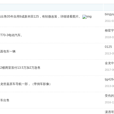
bingy
痛出售05年自用9成新本田125，有轻微改装，详细请看图片。
2011-0
柳星宇
T70-3电动汽车。
2018-0
0125
色面包车一辆
2013-0
金龙中
2楼两室首付13.5万加2万急售
2017-0
ljg426
铁龙世嘉原车导航一部，（带倒车影像）
2013-0
受伤的
手车出售
2016-1
潇洒哥