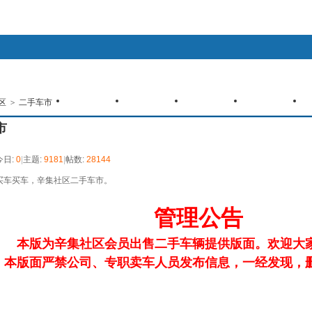
客户端
手机触摸版
WAP手机版
查看新帖
精华区
社区服务
会员列表
统计排行
区
>
找回密码
二手车市
登录
注册
辛集微博
心情签到
道具中心
购买辛币
任务中心
市
今日:
0
|
主题:
9181
|
帖数:
28144
买车买车，辛集社区二手车市。
管理公告
本版为辛集社区会员出售二手车辆提供版面。欢迎大
本版面严禁公司、专职卖车人员发布信息，一经发现，删