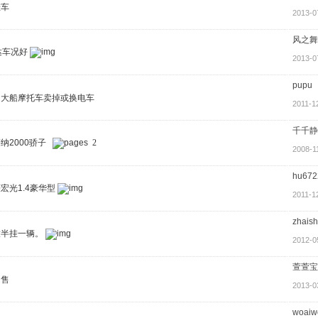
挂车
2013-0
风之舞
达车况好
2013-0
pupu
田大船摩托车卖掉或换电车
2011-1
千千静
纳2000骄子
2
2008-1
hu672
宏光1.4豪华型
2011-1
zhaish
放半挂一辆。
2012-0
萱萱宝
出售
2013-0
woaiwo