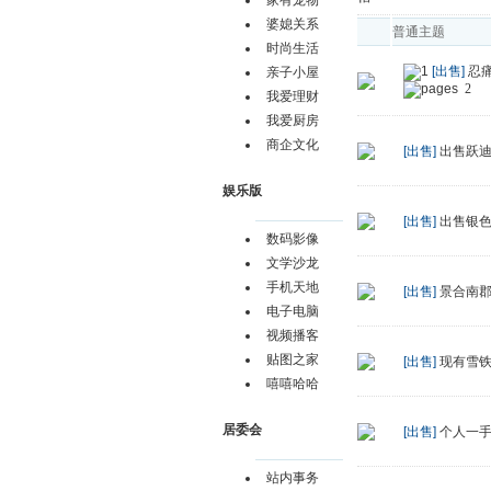
家有宠物
婆媳关系
普通主题
时尚生活
[出售]
忍
亲子小屋
2
我爱理财
我爱厨房
商企文化
[出售]
出售跃迪
娱乐版
[出售]
出售银
数码影像
文学沙龙
手机天地
[出售]
景合南郡
电子电脑
视频播客
贴图之家
[出售]
现有雪
嘻嘻哈哈
居委会
[出售]
个人一
站内事务