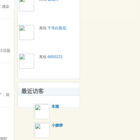
京 感染
离线
千寻白梨花
近日话题
离线
6850221
最近访客
了，就
车雨
小烧饼
情防