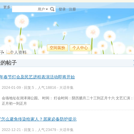
场
更多
用户
登录
注册
空间装扮
个人中心
子
个人资料
表的帖子
24年春节灯会及民艺进程表演活动即将开始
2024-01-09 - 回复:5，人气:18816 -
大话辛集
会场地址在润泽湖公园。 时间： 灯会时间：阴历腊月二十三到正月十六 文艺汇演
正月初一到正月
了”怎么避免传染给家人？居家必备防护提示
2022-12-21 - 回复:1，人气:23479 -
大话辛集