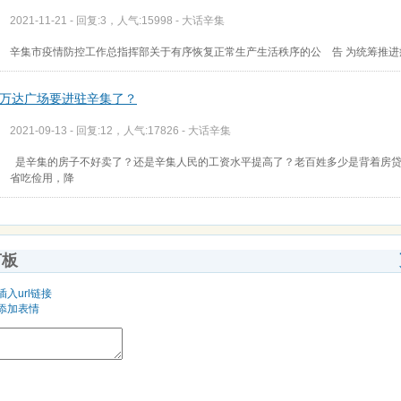
2021-11-21 - 回复:3，人气:15998 -
大话辛集
辛集市疫情防控工作总指挥部关于有序恢复正常生产生活秩序的公 告 为统筹推进
万达广场要进驻辛集了？
2021-09-13 - 回复:12，人气:17826 -
大话辛集
是辛集的房子不好卖了？还是辛集人民的工资水平提高了？老百姓多少是背着房
省吃俭用，降
言板
插入url链接
添加表情