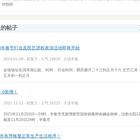
控指挥
复的帖子
24年春节灯会及民艺进程表演活动即将开始
2024-01-09 - 回复:5，人气:18816 -
大话辛集
会场地址在润泽湖公园。 时间： 灯会时间：阴历腊月二十三到正月十六 文艺汇演
正月初一到正月
！0新增！
2021-11-21 - 回复:2，人气:16215 -
大话辛集
2021年11月20日0—24时，辛集市无新增新型冠状病毒肺炎确诊病例，治愈出院1
截至11月20日24时，辛集市
市有序恢复正常生产生活秩序！