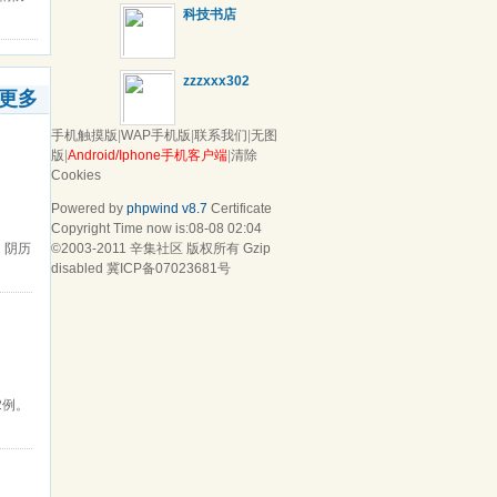
科技书店
zzzxxx302
更多
手机触摸版
|
WAP手机版
|
联系我们
|
无图
版
|
Android/Iphone手机客户端
|
清除
Cookies
Powered by
phpwind v8.7
Certificate
Copyright Time now is:08-08 02:04
：阴历
©2003-2011
辛集社区
版权所有 Gzip
disabled
冀ICP备07023681号
2例。