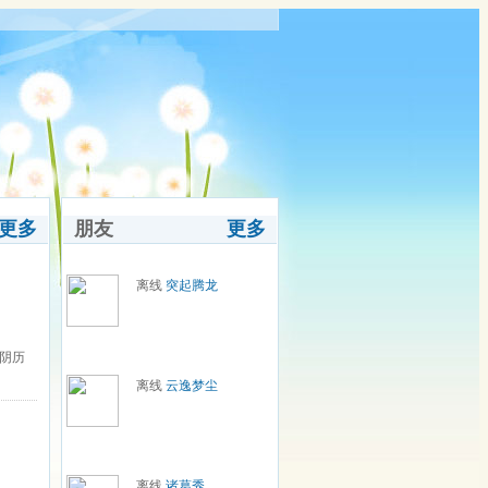
更多
朋友
更多
离线
突起腾龙
：阴历
离线
云逸梦尘
离线
诸葛秀