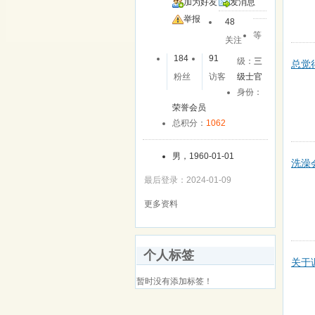
加为好友
发消息
举报
48
等
关注
184
91
级：
三
总觉
粉丝
访客
级士官
身份：
荣誉会员
总积分：
1062
男，1960-01-01
洗澡
最后登录：2024-01-09
更多资料
个人标签
关于
暂时没有添加标签！