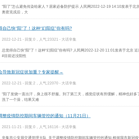
“阳了”怎么避免传染给家人？居家必备防护提示 人民网2022-12-19 14:10发表于北
奥密克戎后，大
得自己快“阳”了！这种“幻阳症”你有吗?
2022-12-21 - 回复:0，人气:23321 -
大话辛集
总觉得自己快“阳”了！这种“幻阳症”你有吗? 人民网2022-12-20 11:01发表于北京 
#目前还没阳性
会导致新冠症状加重？专家提醒️→
2022-12-21 - 回复:2，人气:22070 -
大话辛集
“阳了发烧一直出汗，身上很不舒服。到了第三天，感觉症状有所缓解，精神也好多
洗了一个澡，结果又难
调整疫情防控期间车辆管控的通知（11月21日）
2021-11-21 - 回复:0，人气:16116 -
大话辛集
辛集市公安局交通管理大队 关于调整疫情防控期间车辆管控的通知 根据我市新冠疫