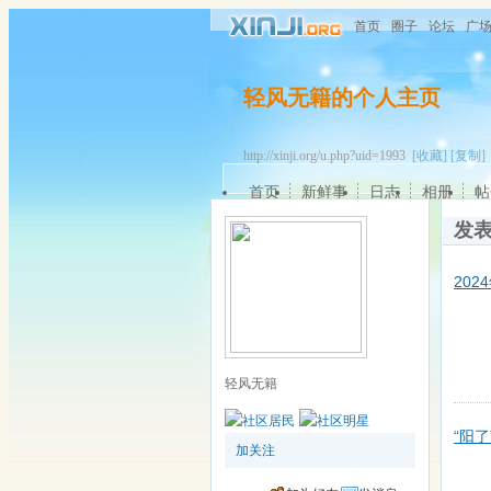
首页
圈子
论坛
广
轻风无籍的个人主页
http://xinji.org/u.php?uid=1993
[收藏]
[复制]
首页
新鲜事
日志
相册
帖
发
20
轻风无籍
“阳
加关注