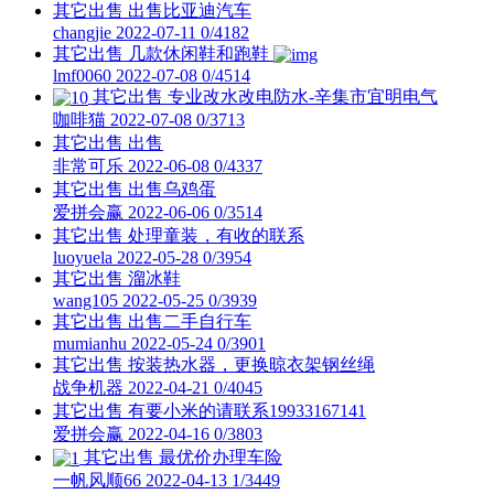
其它出售
出售比亚迪汽车
changjie
2022-07-11
0/4182
其它出售
几款休闲鞋和跑鞋
lmf0060
2022-07-08
0/4514
其它出售
专业改水改电防水-辛集市宜明电气
咖啡猫
2022-07-08
0/3713
其它出售
出售
非常可乐
2022-06-08
0/4337
其它出售
出售乌鸡蛋
爱拼会赢
2022-06-06
0/3514
其它出售
处理童装，有收的联系
luoyuela
2022-05-28
0/3954
其它出售
溜冰鞋
wang105
2022-05-25
0/3939
其它出售
出售二手自行车
mumianhu
2022-05-24
0/3901
其它出售
按装热水器，更换晾衣架钢丝绳
战争机器
2022-04-21
0/4045
其它出售
有要小米的请联系19933167141
爱拼会赢
2022-04-16
0/3803
其它出售
最优价办理车险
一帆风顺66
2022-04-13
1/3449