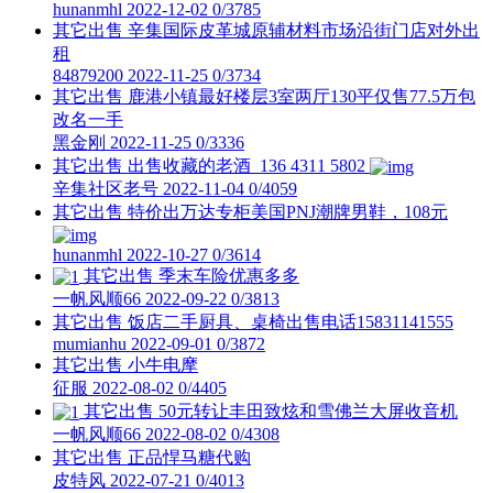
hunanmhl
2022-12-02
0/3785
其它出售
辛集国际皮革城原辅材料市场沿街门店对外出
租
84879200
2022-11-25
0/3734
其它出售
鹿港小镇最好楼层3室两厅130平仅售77.5万包
改名一手
黑金刚
2022-11-25
0/3336
其它出售
出售收藏的老酒 136 4311 5802
辛集社区老号
2022-11-04
0/4059
其它出售
特价出万达专柜美国PNJ潮牌男鞋，108元
hunanmhl
2022-10-27
0/3614
其它出售
季末车险优惠多多
一帆风顺66
2022-09-22
0/3813
其它出售
饭店二手厨具、桌椅出售电话15831141555
mumianhu
2022-09-01
0/3872
其它出售
小牛电摩
征服
2022-08-02
0/4405
其它出售
50元转让丰田致炫和雪佛兰大屏收音机
一帆风顺66
2022-08-02
0/4308
其它出售
正品悍马糖代购
皮特风
2022-07-21
0/4013