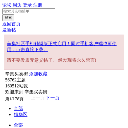
论坛
周边
登录
注册
搜索
返回首页
发新帖
辛集社区手机触摸版正式启用！同时手机客户端也可使
用，点击直接下载。
请不要发表无意义帖子,一经发现将永久禁言!
辛集买卖街
添加收藏
56762
主题
160512
帖数
欢迎来到 辛集买卖街
上一页
下一页
全部
精华区
全部