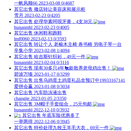
一帆风顺66
2023-03-08
0/4687
其它出售
撤店转让美容床和展示柜
雪月
2023-02-23
0/4205
其它出售
处理华素呵呗牙膏，4支38元
hunanmhl
2023-02-23
0/4005
其它出售
休闲鞋和跑鞋
lmf0060
2023-02-13
0/3593
其它出售
转让个人 老榆木主椅 卷书椅 另电子琴一台
辛集小华
2023-02-08
1/4094
其它出售
哈吉斯针织衫，49元一件
hunanmhl
2023-02-04
0/3116
其它出售
现有30多只4年🐔龄散养老母鸡出售！
碧波万顷
2023-01-17
0/3299
其它出售
出售乌鸡蛋土鸡蛋礼品盒预订中19933167141
爱拼会赢
2023-01-08
0/3034
其它出售
汽车防冻液出售
changjie
2023-01-05
2/3350
其它出售
3M帽子手套组合，25元包邮
hunanmhl
2022-12-10
0/3932
其它出售
年底车险优惠多了
一举两得
2022-12-06
0/3945
其它出售
特价处理九牧王羊毛大衣，69元一件