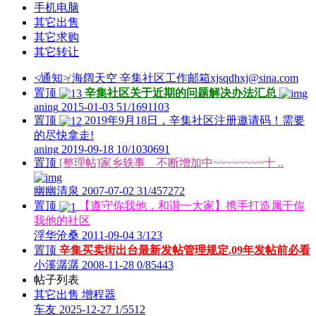
手机电脑
其它出售
其它求购
其它转让
≮通知≯
海阔天空
辛集社区工作邮箱xjsqdhxj@sina.com
置顶
辛集社区关于近期的问题解决办法汇总
aning
2015-01-03
51/1691103
置顶
2019年9月18日，辛集社区注册邀请码！需要
的尽快拿走!
aning
2019-09-18
10/1030691
置顶
[整理帖]家乡轶事 不断增加中~~~~~~~~十 ..
幽幽清泉
2007-07-02
31/457272
置顶
【遵守你我他，和谐一大家】携手打造属于你
我他的社区
浮华沧桑
2011-09-04
3/123
置顶
辛集买卖街出台最新发帖管理规定.09年发帖前必看
小溪潺潺
2008-11-28
0/85443
帖子列表
其它出售
增程器
车友
2025-12-27
1/5512