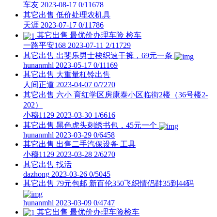
车友
2023-08-17
0/11678
其它出售
低价处理农机具
天涯
2023-07-17
0/11786
其它出售
最优价办理车险 检车
一路平安168
2023-07-11
2/11729
其它出售
出斐乐男士梭织速干裤，69元一条
hunanmhl
2023-05-17
0/11169
其它出售
大重量杠铃出售
人间正道
2023-04-07
0/7270
其它出售
六小 育红学区房康泰小区临街2楼（36号楼2-
202）
小穆1129
2023-03-30
1/6616
其它出售
黑色虎头刺绣书包，45元一个
hunanmhl
2023-03-29
0/6458
其它出售
出售二手汽保设备 工具
小穆1129
2023-03-28
2/6270
其它出售
找活
dazhong
2023-03-26
0/5045
其它出售
79元包邮 新百伦350飞织情侣鞋35到44码
hunanmhl
2023-03-09
0/4747
其它出售
最优价办理车险检车