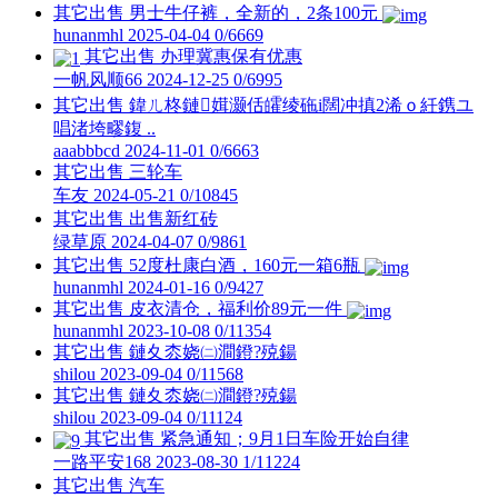
其它出售
男士牛仔裤，全新的，2条100元
hunanmhl
2025-04-04
0/6669
其它出售
办理冀惠保有优惠
一帆风顺66
2024-12-25
0/6995
其它出售
鍏ㄦ柊鏈媶灏佸皬绫砤i闊冲搷2浠ｏ紝鎸ユ
唱渚垮疁鍑 ..
aaabbbcd
2024-11-01
0/6663
其它出售
三轮车
车友
2024-05-21
0/10845
其它出售
出售新红砖
绿草原
2024-04-07
0/9861
其它出售
52度杜康白酒，160元一箱6瓶
hunanmhl
2024-01-16
0/9427
其它出售
皮衣清仓，福利价89元一件
hunanmhl
2023-10-08
0/11354
其它出售
鏈夊枩娆㈡澗鐙?殑鍚
shilou
2023-09-04
0/11568
其它出售
鏈夊枩娆㈡澗鐙?殑鍚
shilou
2023-09-04
0/11124
其它出售
紧急通知；9月1日车险开始自律
一路平安168
2023-08-30
1/11224
其它出售
汽车